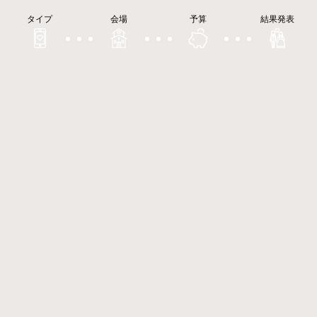
タイプ
会場
予算
結果発表