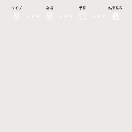
タイプ
会場
予算
結果発表