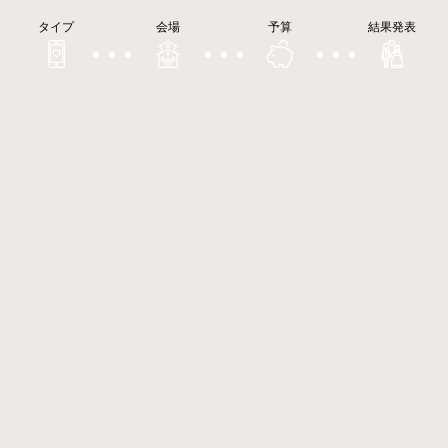
タイプ
会場
予算
結果発表