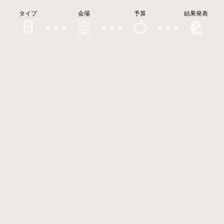
タイプ
会場
予算
結果発表