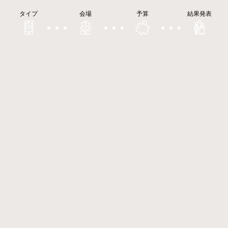
タイプ
会場
予算
結果発表