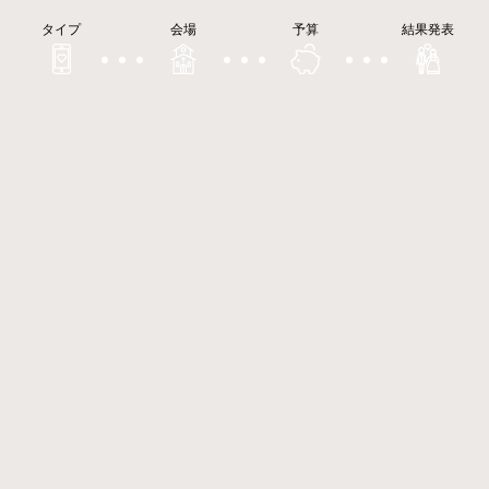
タイプ
会場
予算
結果発表