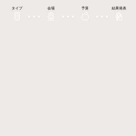
タイプ
会場
予算
結果発表