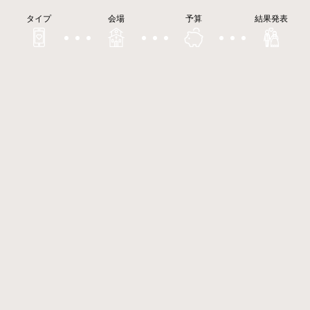
タイプ
会場
予算
結果発表