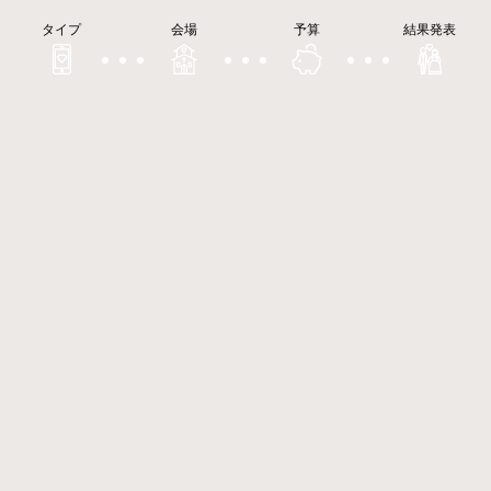
タイプ
会場
予算
結果発表