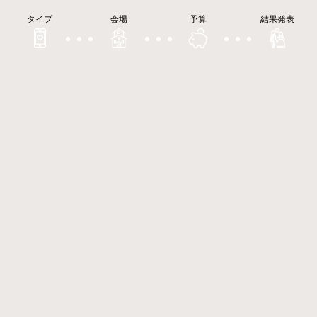
タイプ
会場
予算
結果発表