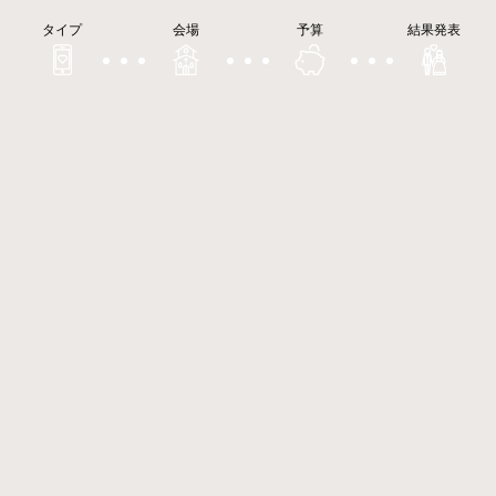
タイプ
会場
予算
結果発表