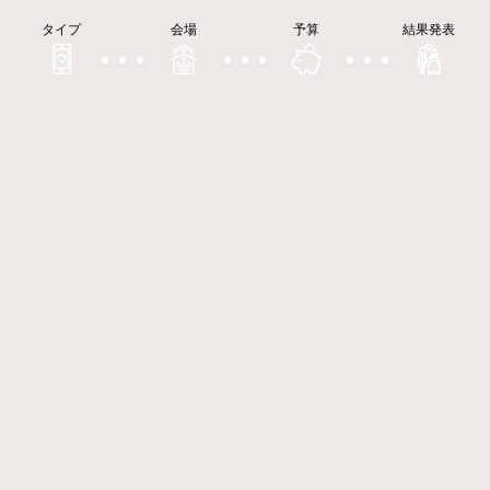
タイプ
会場
予算
結果発表