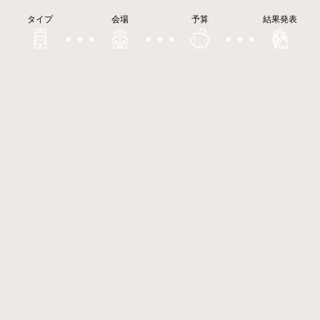
タイプ
会場
予算
結果発表