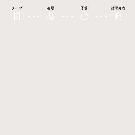
タイプ
会場
予算
結果発表