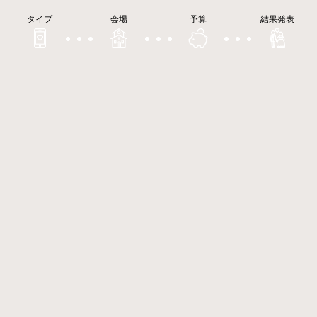
タイプ
会場
予算
結果発表