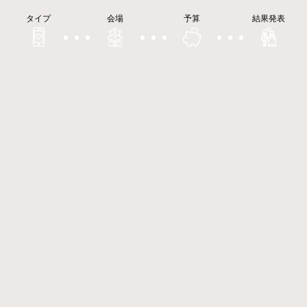
タイプ
会場
予算
結果発表