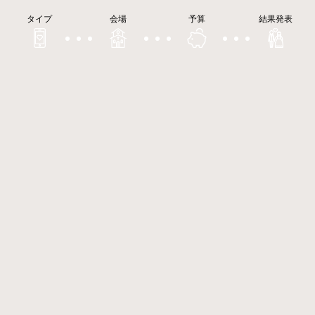
タイプ
会場
予算
結果発表