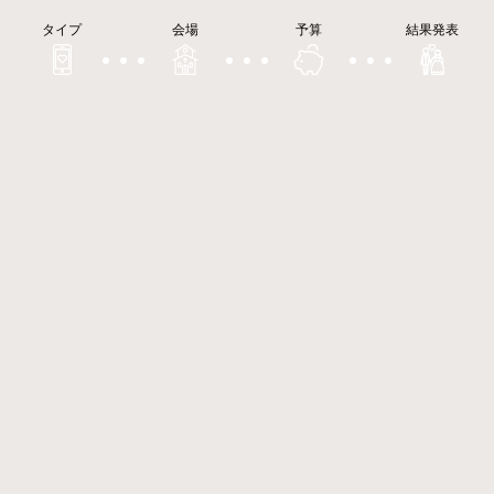
タイプ
会場
予算
結果発表