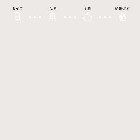
タイプ
会場
予算
結果発表