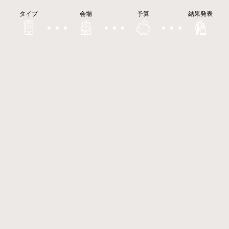
タイプ
会場
予算
結果発表