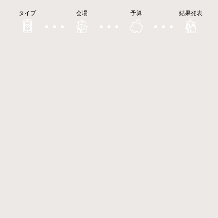
タイプ
会場
予算
結果発表