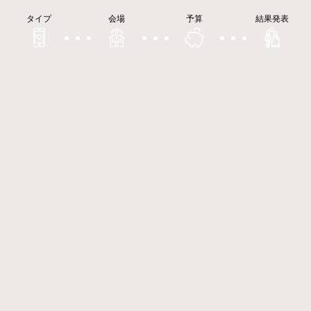
タイプ
会場
予算
結果発表