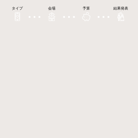
タイプ
会場
予算
結果発表