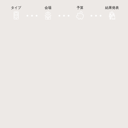
タイプ
会場
予算
結果発表