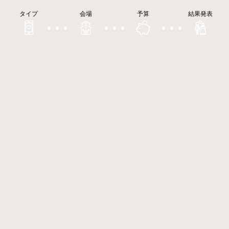
タイプ
会場
予算
結果発表