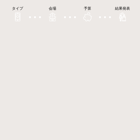
タイプ
会場
予算
結果発表