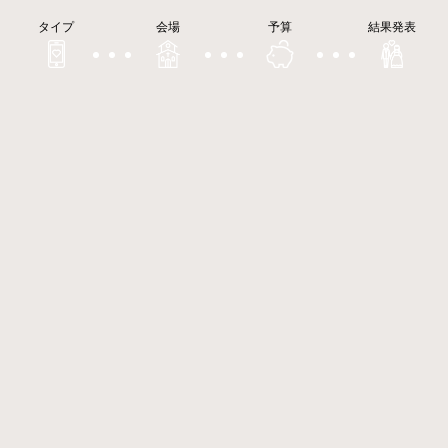
タイプ
会場
予算
結果発表