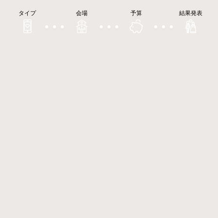
タイプ
会場
予算
結果発表