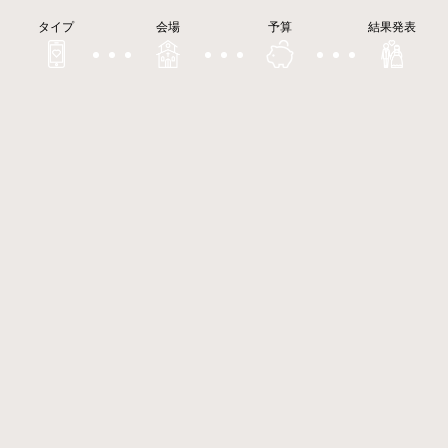
タイプ
会場
予算
結果発表