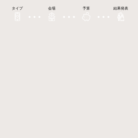
タイプ
会場
予算
結果発表