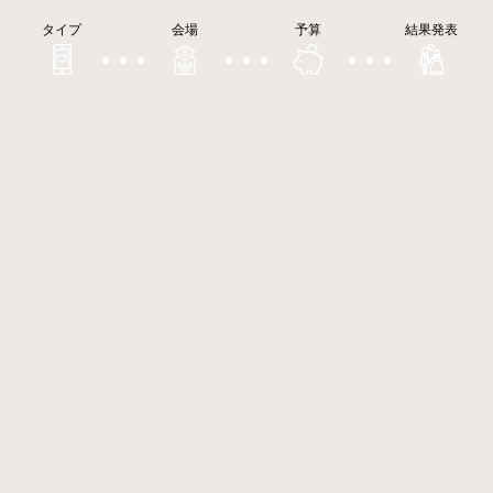
タイプ
会場
予算
結果発表