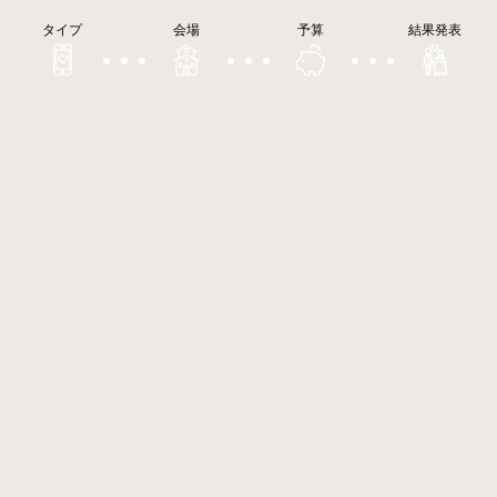
タイプ
会場
予算
結果発表