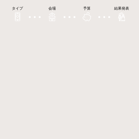
タイプ
会場
予算
結果発表