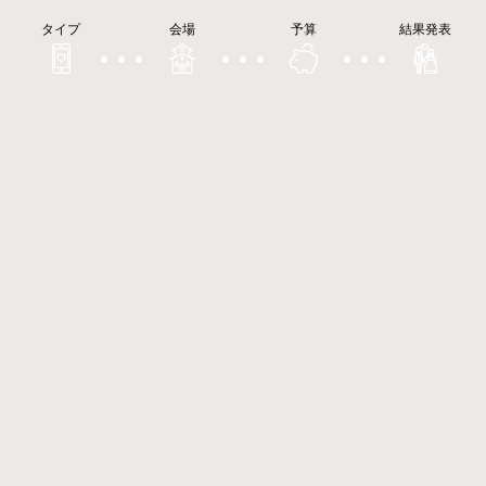
タイプ
会場
予算
結果発表