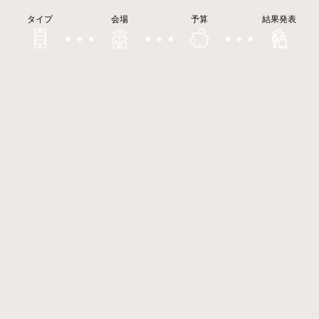
タイプ
会場
予算
結果発表