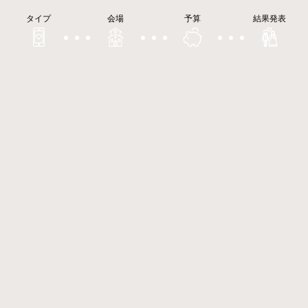
タイプ
会場
予算
結果発表