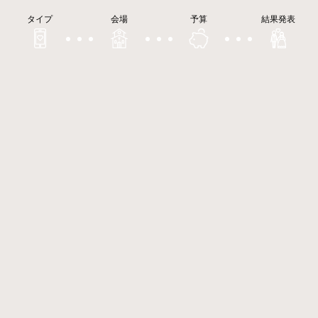
タイプ
会場
予算
結果発表