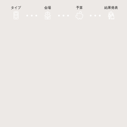
タイプ
会場
予算
結果発表