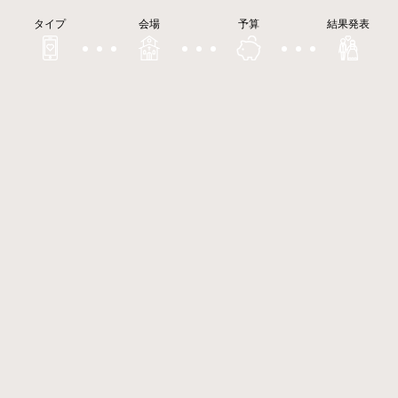
タイプ
会場
予算
結果発表