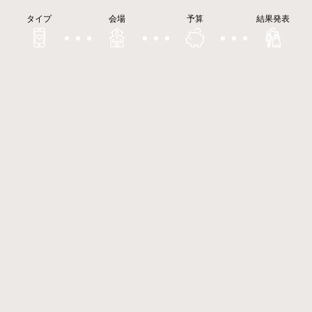
タイプ
会場
予算
結果発表