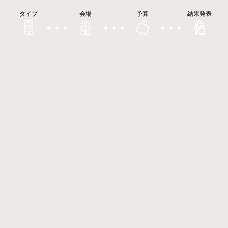
タイプ
会場
予算
結果発表