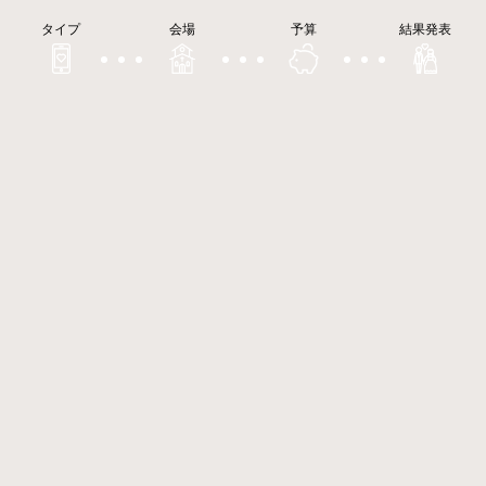
タイプ
会場
予算
結果発表