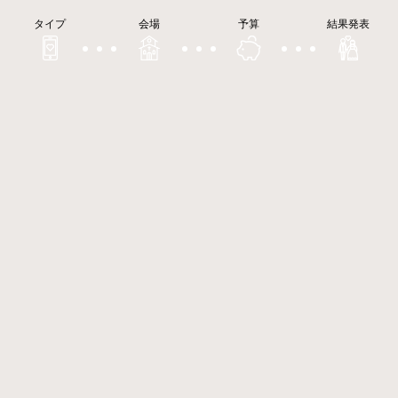
タイプ
会場
予算
結果発表