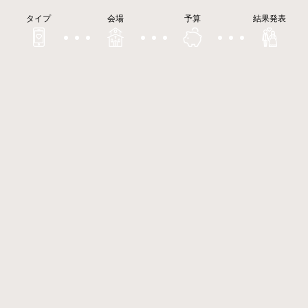
タイプ
会場
予算
結果発表