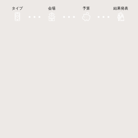
タイプ
会場
予算
結果発表