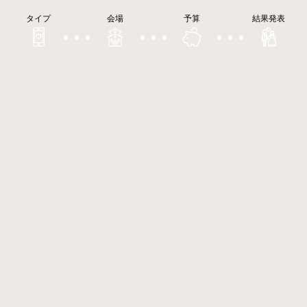
タイプ
会場
予算
結果発表