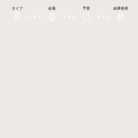
タイプ
会場
予算
結果発表