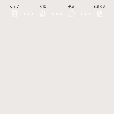
タイプ
会場
予算
結果発表