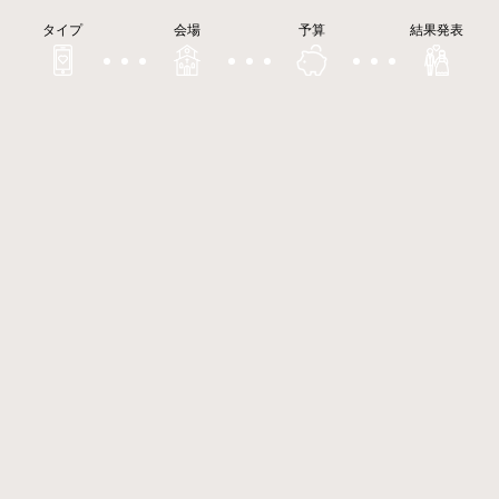
タイプ
会場
予算
結果発表