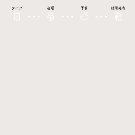
タイプ
会場
予算
結果発表